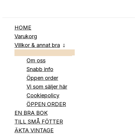
Hoppa
till
innehåll
HOME
Varukorg
Villkor & annat bra
Om oss
Snabb info
Öppen order
Vi som säljer här
Cookiepolicy
ÖPPEN ORDER
EN BRA BOK
TILL SMÅ FÖTTER
ÄKTA VINTAGE