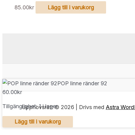
85.00
kr
Lägg till i varukorg
POP linne ränder 92
60.00
kr
Tillgänglighet:
1 i lager
Upphovsrätt © 2026 | Drivs med
Astra Word
POP
Lägg till i varukorg
linne