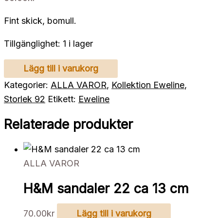
Fint skick, bomull.
Tillgänglighet:
1 i lager
POP
Lägg till i varukorg
linne
Kategorier:
ALLA VAROR
,
Kollektion Eweline
,
ränder
Storlek 92
Etikett:
Eweline
92
Relaterade produkter
mängd
ALLA VAROR
H&M sandaler 22 ca 13 cm
70.00
kr
Lägg till i varukorg