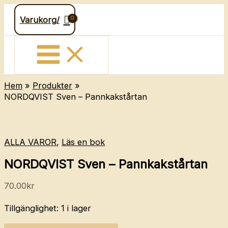
Hoppa
Varukorg/
till
innehåll
Hem
Produkter
NORDQVIST Sven – Pannkakstårtan
ALLA VAROR
,
Läs en bok
NORDQVIST Sven – Pannkakstårtan
70.00
kr
Tillgänglighet:
1 i lager