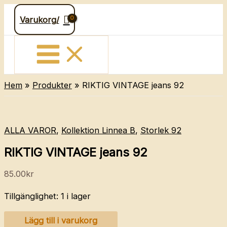
Hoppa
Varukorg/
till
innehåll
Hem
Produkter
RIKTIG VINTAGE jeans 92
ALLA VAROR
,
Kollektion Linnea B
,
Storlek 92
RIKTIG VINTAGE jeans 92
85.00
kr
Tillgänglighet:
1 i lager
RIKTIG
Lägg till i varukorg