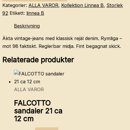
VINTAGE
Kategorier:
ALLA VAROR
,
Kollektion Linnea B
,
Storlek
jeans
92
Etikett:
linnea B
92
Beskrivning
mängd
Äkta vintage-jeans med klassisk rejäl denim. Rymliga –
mot 98 faktiskt. Reglerbar midja. Fint begagnat skick.
Relaterade produkter
ALLA VAROR
FALCOTTO
sandaler 21 ca
12 cm