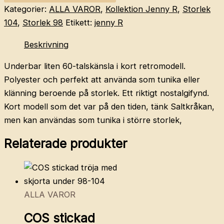
klänning/tunika
Kategorier:
ALLA VAROR
,
Kollektion Jenny R
,
Storlek
ca
104
,
Storlek 98
Etikett:
jenny R
98-
Beskrivning
104
mängd
Underbar liten 60-talskänsla i kort retromodell.
Polyester och perfekt att använda som tunika eller
klänning beroende på storlek. Ett riktigt nostalgifynd.
Kort modell som det var på den tiden, tänk Saltkråkan,
men kan användas som tunika i större storlek,
Relaterade produkter
ALLA VAROR
COS stickad