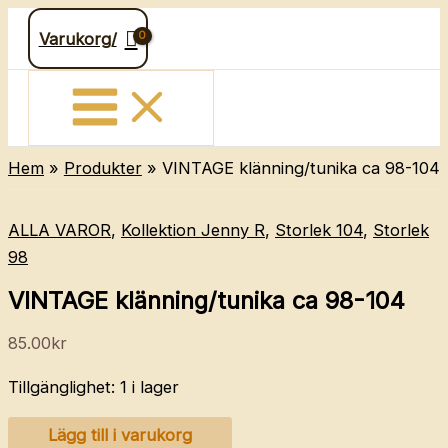
Hoppa
Varukorg/
till
innehåll
Hem
Produkter
VINTAGE klänning/tunika ca 98-104
ALLA VAROR
,
Kollektion Jenny R
,
Storlek 104
,
Storlek
98
VINTAGE klänning/tunika ca 98-104
85.00
kr
Tillgänglighet:
1 i lager
VINTAGE
Lägg till i varukorg