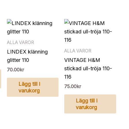
ALLA VAROR
ALLA VAROR
LINDEX klänning
glitter 110
VINTAGE H&M
stickad ull-tröja 110-
70.00
kr
116
Lägg till i
75.00
kr
varukorg
Lägg till i
varukorg