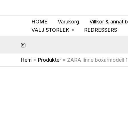
Hoppa
till
innehåll
HOME
Varukorg
Villkor & annat 
VÄLJ STORLEK
REDRESSERS
Hem
Produkter
ZARA linne boxarmodell 11