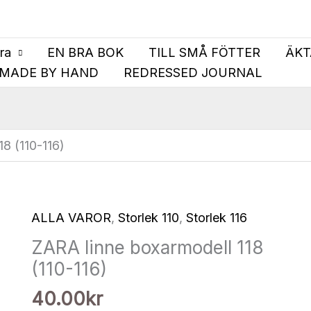
bra
EN BRA BOK
TILL SMÅ FÖTTER
ÄKT
MADE BY HAND
REDRESSED JOURNAL
8 (110-116)
ALLA VAROR
,
Storlek 110
,
Storlek 116
ZARA linne boxarmodell 118
(110-116)
40.00
kr