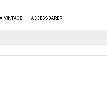
linne
boxarmodell
118
A VINTAGE
ACCESSOARER
(110-
116)
mängd