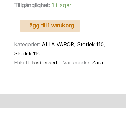
Tillgänglighet:
1 i lager
ZARA
Lägg till i varukorg
linne
boxarmodell
Kategorier:
ALLA VAROR
,
Storlek 110
,
118
Storlek 116
(110-
Etikett:
Redressed
Varumärke:
Zara
116)
mängd