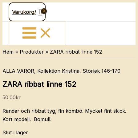
Hoppa
Varukorg/
till
innehåll
Hem
Produkter
ZARA ribbat linne 152
ALLA VAROR
,
Kollektion Kristina
,
Storlek 146-170
ZARA ribbat linne 152
50.00
kr
Ränder och ribbat tyg, fin kombo. Mycket fint skick.
Kort modell. Bomull.
Slut i lager