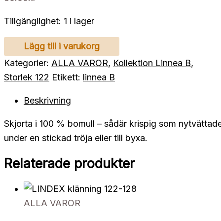
Tillgänglighet:
1 i lager
ZARA
Lägg till i varukorg
skjorta
Kategorier:
ALLA VAROR
,
Kollektion Linnea B
,
122
Storlek 122
Etikett:
linnea B
mängd
Beskrivning
Skjorta i 100 % bomull – sådär krispig som nytvättade
under en stickad tröja eller till byxa.
Relaterade produkter
ALLA VAROR