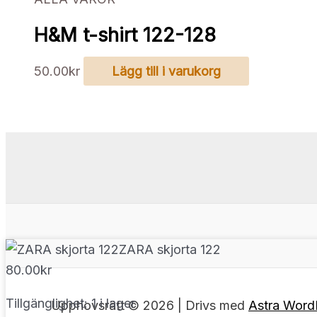
H&M t-shirt 122-128
50.00
kr
Lägg till i varukorg
ZARA skjorta 122
80.00
kr
Tillgänglighet:
1 i lager
Upphovsrätt © 2026 | Drivs med
Astra Word