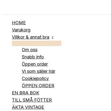
Hoppa
till
innehåll
HOME
Varukorg
Villkor & annat bra
Om oss
Snabb info
Öppen order
Vi som säljer här
Cookiepolicy
ÖPPEN ORDER
EN BRA BOK
TILL SMÅ FÖTTER
ÄKTA VINTAGE