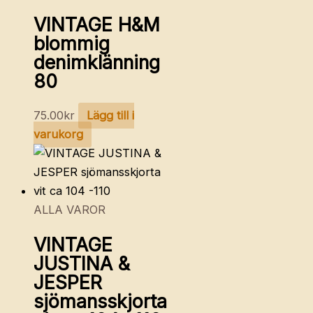
VINTAGE H&M
blommig
denimklänning
80
75.00
kr
Lägg till i
varukorg
ALLA VAROR
VINTAGE
JUSTINA &
JESPER
sjömansskjorta