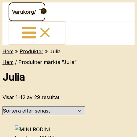
Hoppa
Varukorg/
till
innehåll
Hem
Produkter
Julia
Hem
/ Produkter märkta ”Julia”
Julia
Sortera
Visar 1–12 av 29 resultat
efter
senaste