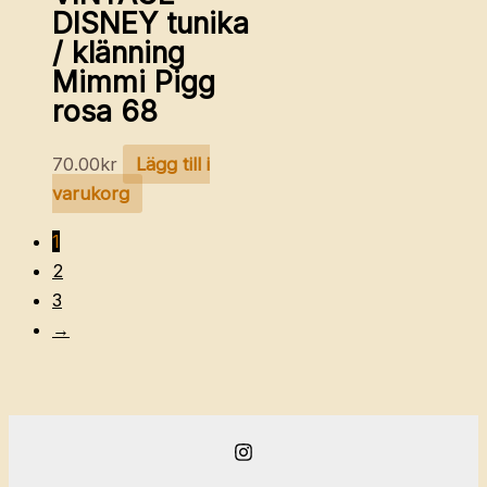
DISNEY tunika
/ klänning
Mimmi Pigg
rosa 68
70.00
kr
Lägg till i
varukorg
1
2
3
→