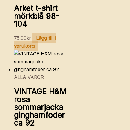
Arket t-shirt
mörkblå 98-
104
75.00
kr
Lägg till i
varukorg
ALLA VAROR
VINTAGE H&M
rosa
sommarjacka
ginghamfoder
ca 92