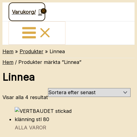
Hoppa
Varukorg/
till
innehåll
Hem
Produkter
Linnea
Hem
/ Produkter märkta ”Linnea”
Linnea
Sortera
Visar alla 4 resultat
efter
senaste
ALLA VAROR