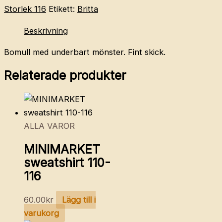
LUCY
Storlek 116
Etikett:
Britta
klänning
Beskrivning
110-
116
Bomull med underbart mönster. Fint skick.
mängd
Relaterade produkter
ALLA VAROR
MINIMARKET
sweatshirt 110-
116
60.00
kr
Lägg till i
varukorg