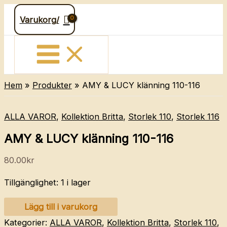
Hoppa
Varukorg/
till
innehåll
Hem
Produkter
AMY & LUCY klänning 110-116
ALLA VAROR
,
Kollektion Britta
,
Storlek 110
,
Storlek 116
AMY & LUCY klänning 110-116
80.00
kr
Tillgänglighet:
1 i lager
AMY
Lägg till i varukorg
&
Kategorier:
ALLA VAROR
,
Kollektion Britta
,
Storlek 110
,