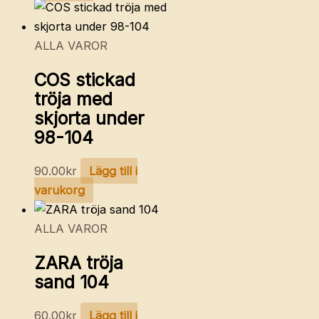
ALLA VAROR
COS stickad
tröja med
skjorta under
98-104
90.00
kr
Lägg till i
varukorg
ALLA VAROR
ZARA tröja
sand 104
60.00
kr
Lägg till i