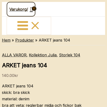
Hoppa
Varukorg/
till
innehåll
Hem
Produkter
ARKET jeans 104
ALLA VAROR
,
Kollektion Julia
,
Storlek 104
ARKET jeans 104
140.00
kr
ARKET jeans 104
skick: bra skick
material: denim
bra att veta: reglerbar midja och fickor bak