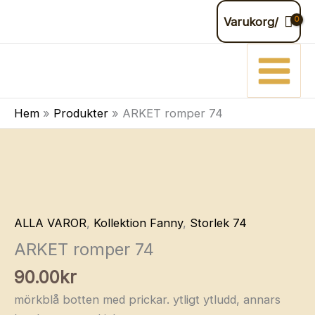
romper
Hoppa
Varukorg/
74
till
mängd
innehåll
Hem
Produkter
ARKET romper 74
ALLA VAROR
,
Kollektion Fanny
,
Storlek 74
ARKET romper 74
90.00
kr
mörkblå botten med prickar. ytligt ytludd, annars