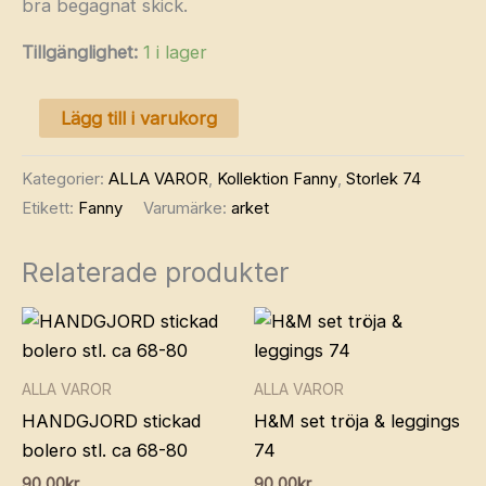
bra begagnat skick.
Tillgänglighet:
1 i lager
ARKET
Lägg till i varukorg
romper
74
Kategorier:
ALLA VAROR
,
Kollektion Fanny
,
Storlek 74
mängd
Etikett:
Fanny
Varumärke:
arket
Relaterade produkter
ALLA VAROR
ALLA VAROR
HANDGJORD stickad
H&M set tröja & leggings
bolero stl. ca 68-80
74
90.00
kr
90.00
kr