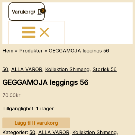
Hoppa
Varukorg/
till
innehåll
Hem
Produkter
GEGGAMOJA leggings 56
50
,
ALLA VAROR
,
Kollektion Shimeng
,
Storlek 56
GEGGAMOJA leggings 56
70.00
kr
Tillgänglighet:
1 i lager
GEGGAMOJA
Lägg till i varukorg
leggings
Kategorier:
50
,
ALLA VAROR
,
Kollektion Shimeng
,