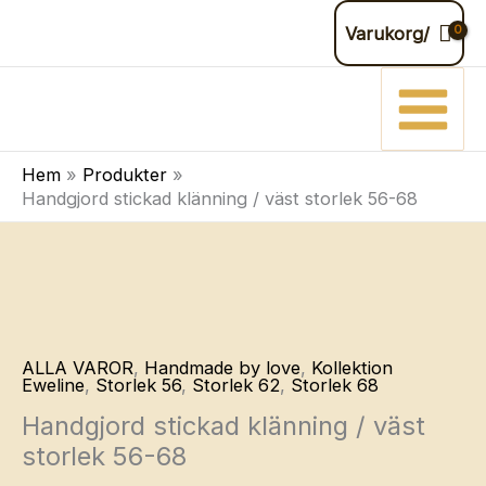
stickad
Hoppa
Varukorg/
klänning
till
/
innehåll
väst
storlek
56-
Hem
Produkter
68
Handgjord stickad klänning / väst storlek 56-68
mängd
ALLA VAROR
,
Handmade by love
,
Kollektion
Eweline
,
Storlek 56
,
Storlek 62
,
Storlek 68
Handgjord stickad klänning / väst
storlek 56-68