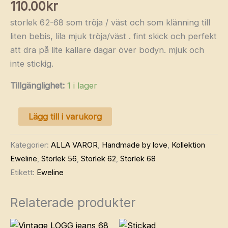
110.00
kr
storlek 62-68 som tröja / väst och som klänning till
liten bebis, lila mjuk tröja/väst . fint skick och perfekt
att dra på lite kallare dagar över bodyn. mjuk och
inte stickig.
Tillgänglighet:
1 i lager
Handgjord
Lägg till i varukorg
stickad
klänning
Kategorier:
ALLA VAROR
,
Handmade by love
,
Kollektion
/
Eweline
,
Storlek 56
,
Storlek 62
,
Storlek 68
väst
Etikett:
Eweline
storlek
56-
Relaterade produkter
68
mängd