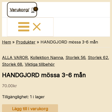
Hoppa
Varukorg/
till
innehåll
Hem
Produkter
HANDGJORD mössa 3-6 mån
ALLA VAROR
,
Kollektion Nanna
,
Storlek 56
,
Storlek 62
,
Storlek 68
,
Viktiga tillbehör
HANDGJORD mössa 3-6 mån
70.00
kr
Tillgänglighet:
1 i lager
HANDGJORD
Lägg till i varukorg