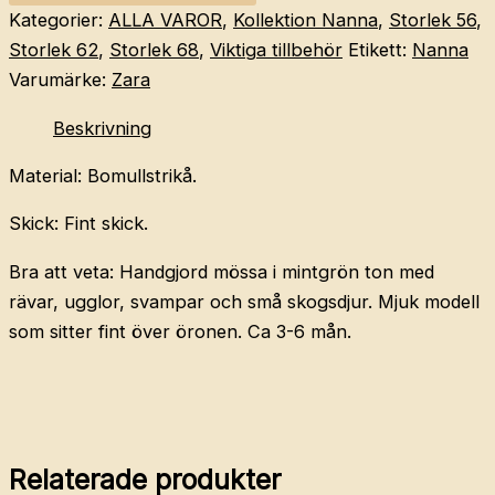
mössa
Kategorier:
ALLA VAROR
,
Kollektion Nanna
,
Storlek 56
,
3-
Storlek 62
,
Storlek 68
,
Viktiga tillbehör
Etikett:
Nanna
6
Varumärke:
Zara
mån
Beskrivning
mängd
Material: Bomullstrikå.
Skick: Fint skick.
Bra att veta: Handgjord mössa i mintgrön ton med
rävar, ugglor, svampar och små skogsdjur. Mjuk modell
som sitter fint över öronen. Ca 3-6 mån.
Relaterade produkter