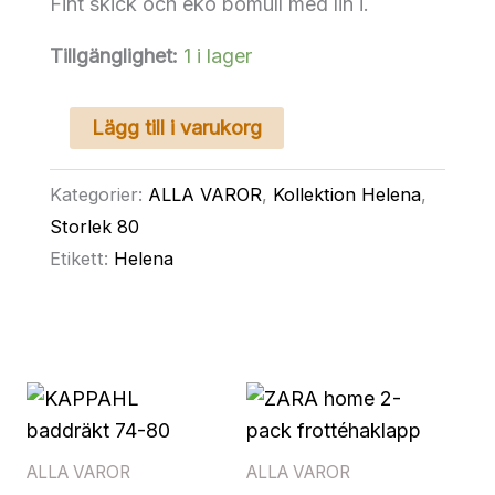
Fint skick och eko bomull med lin i.
Tillgänglighet:
1 i lager
H&M
Lägg till i varukorg
EXCLUSIVE
väst
Kategorier:
ALLA VAROR
,
Kollektion Helena
,
lin
Storlek 80
80
Etikett:
Helena
mängd
ALLA VAROR
ALLA VAROR