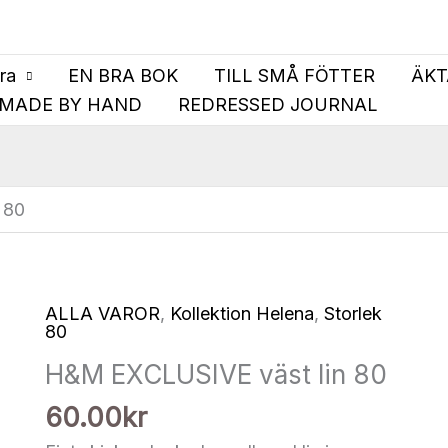
bra
EN BRA BOK
TILL SMÅ FÖTTER
ÄKT
MADE BY HAND
REDRESSED JOURNAL
 80
ALLA VAROR
,
Kollektion Helena
,
Storlek
80
H&M EXCLUSIVE väst lin 80
60.00
kr