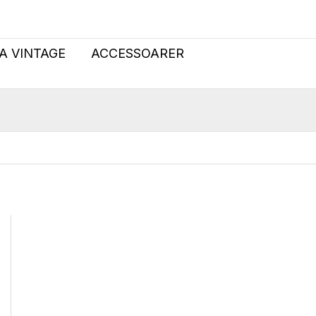
EXCLUSIVE
väst
lin
A VINTAGE
ACCESSOARER
80
mängd