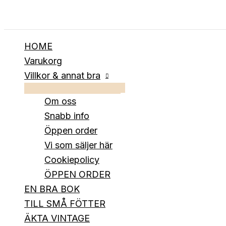
Hoppa
till
innehåll
HOME
Varukorg
Villkor & annat bra
Om oss
Snabb info
Öppen order
Vi som säljer här
Cookiepolicy
ÖPPEN ORDER
EN BRA BOK
TILL SMÅ FÖTTER
ÄKTA VINTAGE