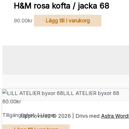
H&M rosa kofta / jacka 68
90.00
kr
Lägg till i varukorg
LILL ATELIER byxor 68
60.00
kr
Tillgänglighet:
1 i lager
Upphovsrätt © 2026 | Drivs med
Astra Word
LILL