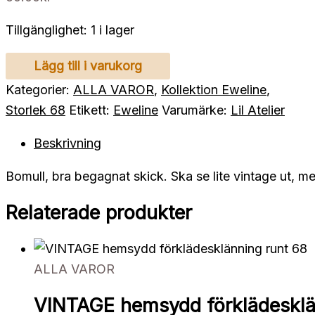
Tillgänglighet:
1 i lager
LILL
Lägg till i varukorg
ATELIER
Kategorier:
ALLA VAROR
,
Kollektion Eweline
,
byxor
Storlek 68
Etikett:
Eweline
Varumärke:
Lil Atelier
68
Beskrivning
mängd
Bomull, bra begagnat skick. Ska se lite vintage ut, me
Relaterade produkter
ALLA VAROR
VINTAGE hemsydd förklädesklä