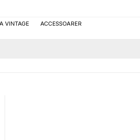
A
TURE
strumpbyxor
A VINTAGE
ACCESSOARER
80
mängd