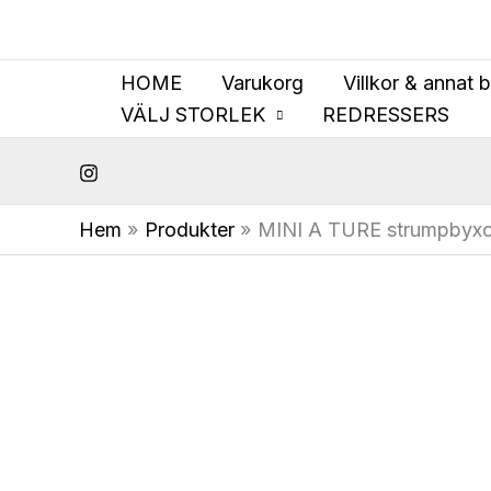
Hoppa
till
innehåll
HOME
Varukorg
Villkor & annat 
VÄLJ STORLEK
REDRESSERS
Hem
Produkter
MINI A TURE strumpbyxo