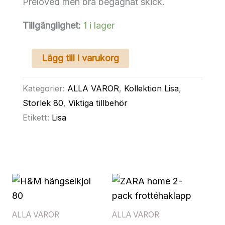
Preloved men bra begagnat skick.
Tillgänglighet:
1 i lager
MINI
Lägg till i varukorg
A
TURE
Kategorier:
ALLA VAROR
,
Kollektion Lisa
,
strumpbyxor
Storlek 80
,
Viktiga tillbehör
80
Etikett:
Lisa
mängd
ALLA VAROR
ALLA VAROR