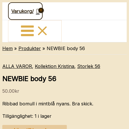
Hoppa
Varukorg/
till
innehåll
Hem
Produkter
NEWBIE body 56
ALLA VAROR
,
Kollektion Kristina
,
Storlek 56
NEWBIE body 56
50.00
kr
Ribbad bomull i mintblå nyans. Bra skick.
Tillgänglighet:
1 i lager
NEWBIE