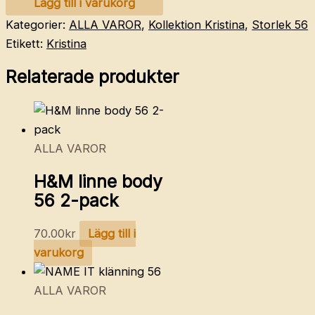
Lägg till i varukorg
body
Kategorier:
ALLA VAROR
,
Kollektion Kristina
,
Storlek 56
56
Etikett:
Kristina
mängd
Relaterade produkter
ALLA VAROR
H&M linne body
56 2-pack
70.00
kr
Lägg till i
varukorg
ALLA VAROR