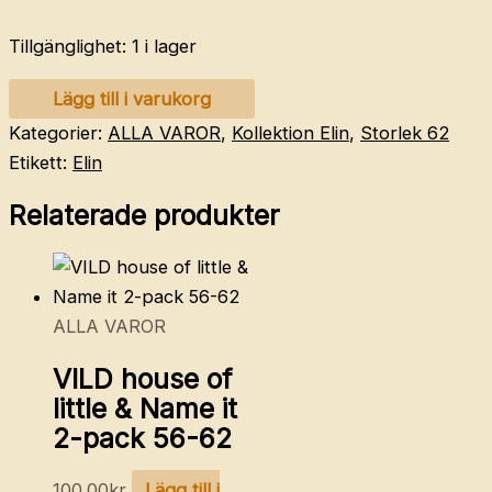
Tillgänglighet:
1 i lager
NEWBIE
Lägg till i varukorg
&
Kategorier:
ALLA VAROR
,
Kollektion Elin
,
Storlek 62
H&M
Etikett:
Elin
2-
Relaterade produkter
pack
bodies
62
mängd
ALLA VAROR
VILD house of
little & Name it
2-pack 56-62
100.00
kr
Lägg till i