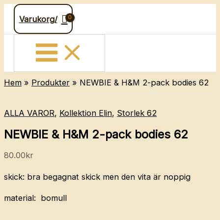
Hoppa
Varukorg/
till
innehåll
Hem
Produkter
NEWBIE & H&M 2-pack bodies 62
ALLA VAROR
,
Kollektion Elin
,
Storlek 62
NEWBIE & H&M 2-pack bodies 62
80.00
kr
skick: bra begagnat skick men den vita är noppig
material: bomull