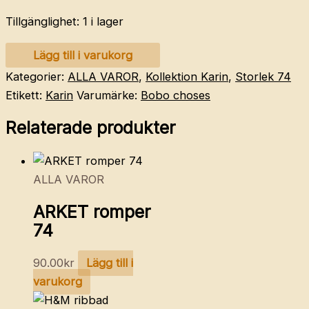
Tillgänglighet:
1 i lager
THE
Lägg till i varukorg
ANIMALS
Kategorier:
ALLA VAROR
,
Kollektion Karin
,
Storlek 74
OBSERVATORY
Etikett:
Karin
Varumärke:
Bobo choses
sweatshirt
Relaterade produkter
74
mängd
ALLA VAROR
ARKET romper
74
90.00
kr
Lägg till i
varukorg