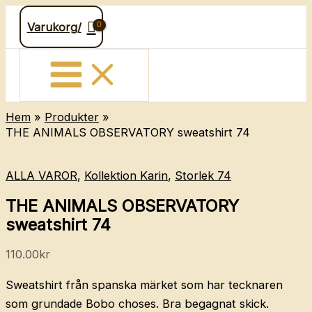
Hoppa
Varukorg/
till
innehåll
Hem
Produkter
THE ANIMALS OBSERVATORY sweatshirt 74
ALLA VAROR
,
Kollektion Karin
,
Storlek 74
THE ANIMALS OBSERVATORY
sweatshirt 74
110.00
kr
Sweatshirt från spanska märket som har tecknaren
som grundade Bobo choses. Bra begagnat skick.