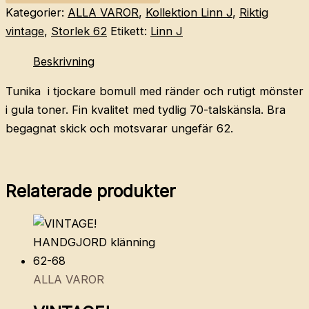
70s
Kategorier:
ALLA VAROR
,
Kollektion Linn J
,
Riktig
tunika
vintage
,
Storlek 62
Etikett:
Linn J
60
Beskrivning
mängd
Tunika i tjockare bomull med ränder och rutigt mönster
i gula toner. Fin kvalitet med tydlig 70-talskänsla. Bra
begagnat skick och motsvarar ungefär 62.
Relaterade produkter
ALLA VAROR