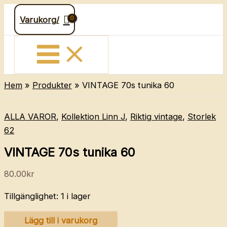
Hoppa
Varukorg/
till
innehåll
Hem
Produkter
VINTAGE 70s tunika 60
ALLA VAROR
,
Kollektion Linn J
,
Riktig vintage
,
Storlek
62
VINTAGE 70s tunika 60
80.00
kr
Tillgänglighet:
1 i lager
VINTAGE
Lägg till i varukorg