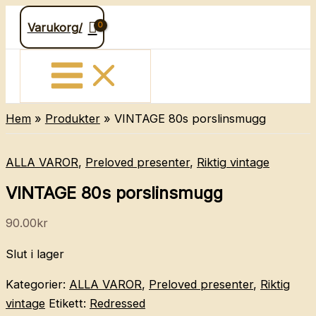
Hoppa
Varukorg/
till
innehåll
Hem
Produkter
VINTAGE 80s porslinsmugg
ALLA VAROR
,
Preloved presenter
,
Riktig vintage
VINTAGE 80s porslinsmugg
90.00
kr
Slut i lager
Kategorier:
ALLA VAROR
,
Preloved presenter
,
Riktig
vintage
Etikett:
Redressed