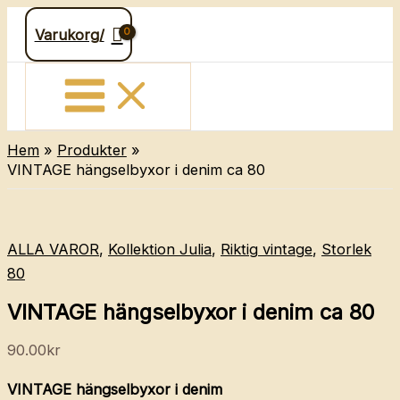
Hoppa
Varukorg/
till
innehåll
Hem
Produkter
VINTAGE hängselbyxor i denim ca 80
ALLA VAROR
,
Kollektion Julia
,
Riktig vintage
,
Storlek
80
VINTAGE hängselbyxor i denim ca 80
90.00
kr
VINTAGE hängselbyxor i denim