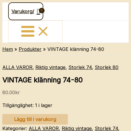
Hoppa
Varukorg/
till
innehåll
Hem
Produkter
VINTAGE klänning 74-80
ALLA VAROR
,
Riktig vintage
,
Storlek 74
,
Storlek 80
VINTAGE klänning 74-80
80.00
kr
Tillgänglighet:
1 i lager
VINTAGE
Lägg till i varukorg
klänning
Kategorier:
ALLA VAROR
,
Riktig vintage
,
Storlek 74
,