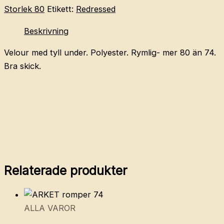
74-
Storlek 80
Etikett:
Redressed
80
Beskrivning
mängd
Velour med tyll under. Polyester. Rymlig- mer 80 än 74.
Bra skick.
Relaterade produkter
ALLA VAROR