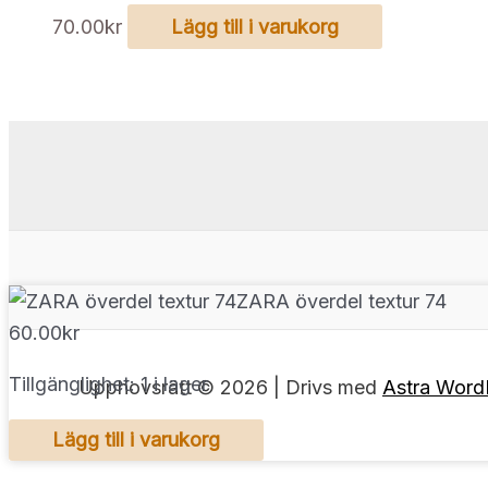
70.00
kr
Lägg till i varukorg
ZARA överdel textur 74
60.00
kr
Tillgänglighet:
1 i lager
Upphovsrätt © 2026 | Drivs med
Astra Word
ZARA
Lägg till i varukorg
överdel