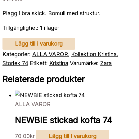
Plagg i bra skick. Bomull med struktur.
Tillgänglighet:
1 i lager
ZARA
Lägg till i varukorg
överdel
Kategorier:
ALLA VAROR
,
Kollektion Kristina
,
textur
Storlek 74
Etikett:
Kristina
Varumärke:
Zara
74
Relaterade produkter
mängd
ALLA VAROR
NEWBIE stickad kofta 74
70.00
kr
Lägg till i varukorg