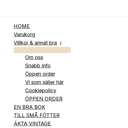
Hoppa
till
innehåll
HOME
Varukorg
Villkor & annat bra
Om oss
Snabb info
Öppen order
Vi som säljer här
Cookiepolicy
ÖPPEN ORDER
EN BRA BOK
TILL SMÅ FÖTTER
ÄKTA VINTAGE