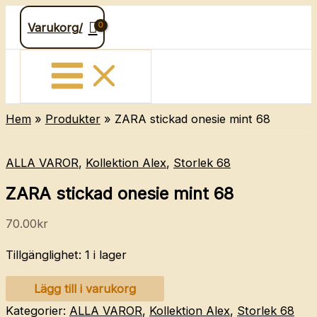
Hoppa
Varukorg/
till
innehåll
Hem
Produkter
ZARA stickad onesie mint 68
ALLA VAROR
,
Kollektion Alex
,
Storlek 68
ZARA stickad onesie mint 68
70.00
kr
Tillgänglighet:
1 i lager
ZARA
Lägg till i varukorg
stickad
Kategorier:
ALLA VAROR
,
Kollektion Alex
,
Storlek 68