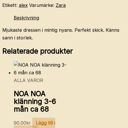
onesie
Etikett:
alex
Varumärke:
Zara
mint
Beskrivning
68
mängd
Mjukaste dressen i mintig nyans. Perfekt skick. Känns
sann i storlek.
Relaterade produkter
ALLA VAROR
NOA NOA
klänning 3-6
mån ca 68
90.00
kr
Lägg till i