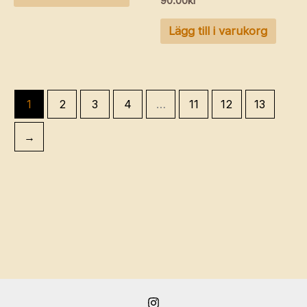
90.00
kr
Lägg till i varukorg
1
2
3
4
…
11
12
13
→